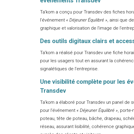
événements Transdev
Ta’kom a conçu pour Transdev des fiches horai
l’événement
« Déjeuner Équilibré »
, ainsi que de
graphique et valorisation de l’image de l’entre
Des outils digitaux clairs et acces
Ta’kom a réalisé pour Transdev une fiche horair
pour les usagers tout en assurant la cohérence
signalétiques de l’entreprise.
Une visibilité complète pour les 
Transdev
Ta’kom a élaboré pour Transdev un panel de su
pour l’événement
« Déjeuner Équilibré »
, porte-
poteau, tête de poteau, bâche, drapeau, schém
réseau, assurant lisibilité, cohérence graphique