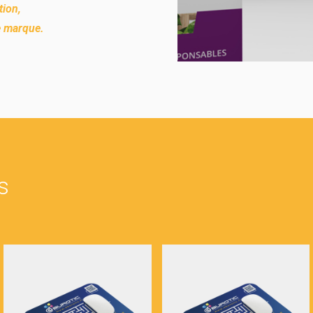
tion,
de marque.
s