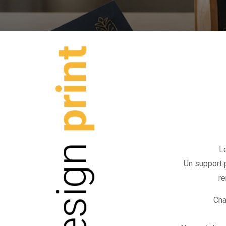
print
Design
Le
Un support 
re
Cha