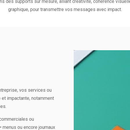
ns des supports sur mesure, alliant créativité, cohérence visuell
graphique, pour transmettre vos messages avec impact.
treprise, vos services ou
le et impactante, notamment
les.
s commerciales ou
s • menus ou encore journaux