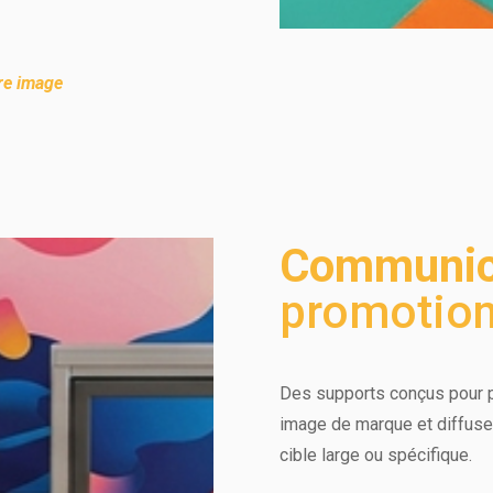
re image
Communic
promotion
Des supports conçus pour p
image de marque et diffus
cible large ou spécifique.