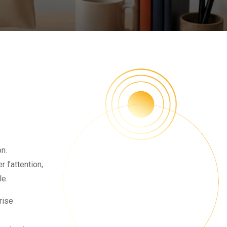
n.
l’attention,
le.
rise