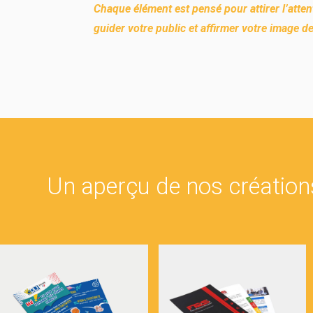
Chaque élément est pensé pour attirer l’atten
guider votre public et affirmer votre image 
Un aperçu de nos création